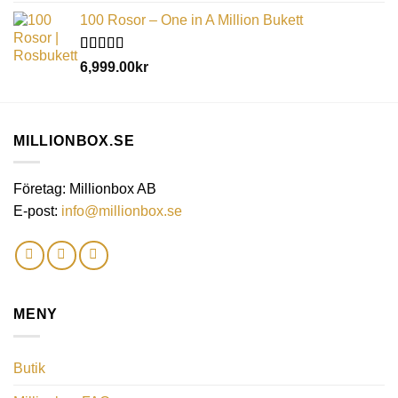
100 Rosor – One in A Million Bukett
Betygsatt
6,999.00
kr
5.00
av 5
MILLIONBOX.SE
Företag: Millionbox AB
E-post:
info@millionbox.se
MENY
Butik