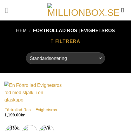
HEM
/
FÖRTROLLAD ROS | EVIGHETSROS
FILTRERA
Förtrollad Ros – Evighetsros
1,199.00
kr