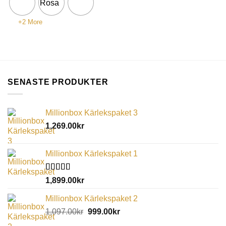
+2 More
SENASTE PRODUKTER
Millionbox Kärlekspaket 3
1,269.00
kr
Millionbox Kärlekspaket 1
Betygsatt
1,899.00
kr
5.00
av 5
Millionbox Kärlekspaket 2
1,097.00
kr
999.00
kr