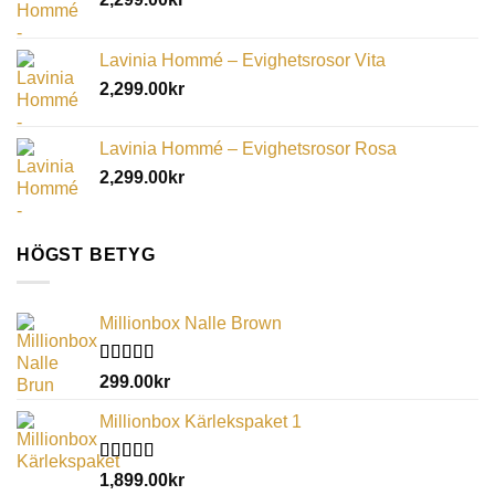
Lavinia Hommé – Evighetsrosor Vita
2,299.00
kr
Lavinia Hommé – Evighetsrosor Rosa
2,299.00
kr
HÖGST BETYG
Millionbox Nalle Brown
Betygsatt
299.00
kr
5.00
av 5
Millionbox Kärlekspaket 1
Betygsatt
1,899.00
kr
5.00
av 5