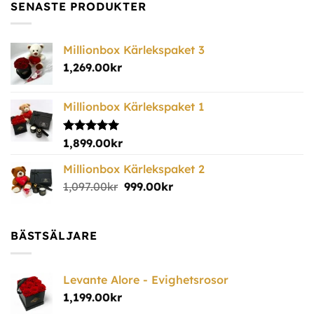
SENASTE PRODUKTER
Millionbox Kärlekspaket 3
1,269.00
kr
Millionbox Kärlekspaket 1
Betygsatt
1,899.00
kr
5.00
av 5
Millionbox Kärlekspaket 2
1,097.00
kr
999.00
kr
BÄSTSÄLJARE
Levante Alore - Evighetsrosor
1,199.00
kr