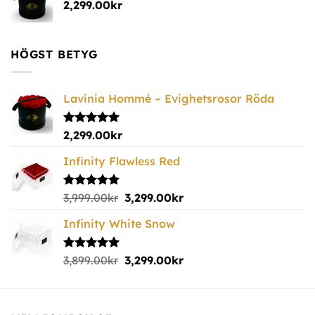
2,299.00
kr
HÖGST BETYG
Lavinia Hommé – Evighetsrosor Röda
Betygsatt
2,299.00
kr
5.00
av 5
Infinity Flawless Red
Betygsatt
3,999.00
kr
3,299.00
kr
5.00
av 5
Infinity White Snow
Betygsatt
3,899.00
kr
3,299.00
kr
5.00
av 5