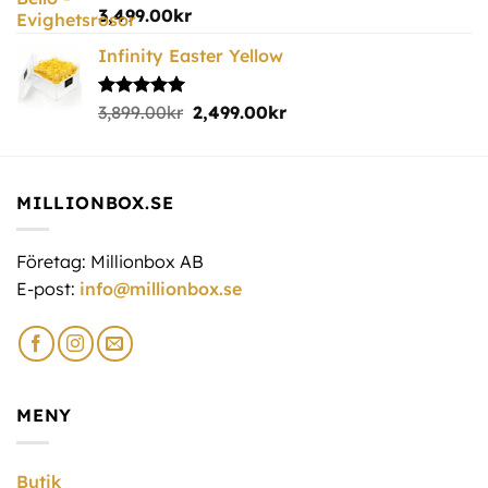
Betygsatt
3,499.00
kr
5.00
av 5
Infinity Easter Yellow
Betygsatt
3,899.00
kr
2,499.00
kr
5.00
av 5
MILLIONBOX.SE
Företag: Millionbox AB
E-post:
info@millionbox.se
MENY
Butik