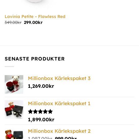
Lavinia Petite – Flawless Red
349.00
kr
299.00
kr
SENASTE PRODUKTER
Millionbox Kärlekspaket 3
1,269.00
kr
Millionbox Kärlekspaket 1
Betygsatt
1,899.00
kr
5.00
av 5
Millionbox Kärlekspaket 2
1,097.00
kr
999.00
kr