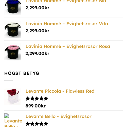
Lavinia Hommé – Evighetsrosor Blå
2,299.00
kr
Lavinia Hommé – Evighetsrosor Vita
2,299.00
kr
Lavinia Hommé – Evighetsrosor Rosa
2,299.00
kr
HÖGST BETYG
Levante Piccola - Flawless Red
Betygsatt
899.00
kr
5.00
av 5
Levante Bello - Evighetsrosor