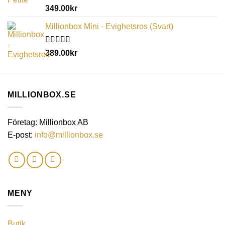
Betygsatt
349.00
kr
5.00
av 5
Millionbox Mini - Evighetsros (Svart)
Betygsatt
389.00
kr
5.00
av 5
MILLIONBOX.SE
Företag: Millionbox AB
E-post:
info@millionbox.se
MENY
Butik