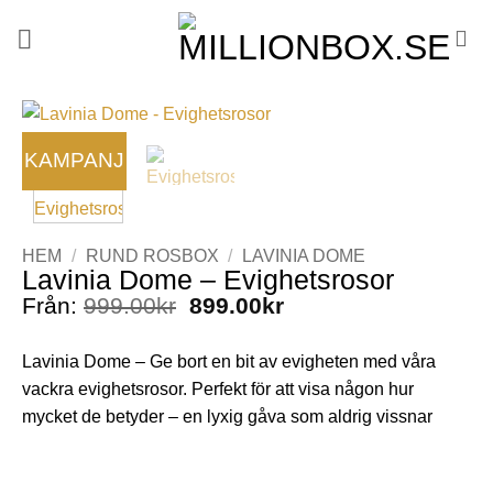
KAMPANJ
KAMPANJ
HEM
/
RUND ROSBOX
/
LAVINIA DOME
Lavinia Dome – Evighetsrosor
Från:
999.00
kr
899.00
kr
Lavinia Dome
– Ge bort en bit av evigheten med våra
vackra evighetsrosor. Perfekt för att visa någon hur
mycket de betyder – en lyxig gåva som aldrig vissnar