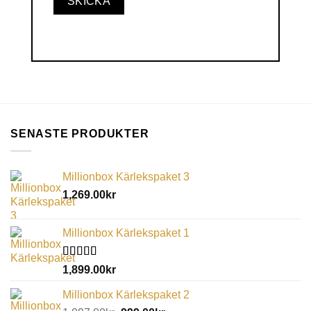
SENASTE PRODUKTER
Millionbox Kärlekspaket 3
1,269.00
kr
Millionbox Kärlekspaket 1
Betygsatt
1,899.00
kr
5.00
av 5
Millionbox Kärlekspaket 2