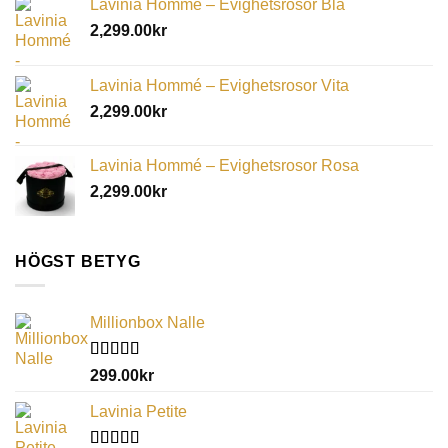
Lavinia Hommé – Evighetsrosor Blå
2,299.00
kr
Lavinia Hommé – Evighetsrosor Vita
2,299.00
kr
Lavinia Hommé – Evighetsrosor Rosa
2,299.00
kr
HÖGST BETYG
Millionbox Nalle
Betygsatt
299.00
kr
5.00
av 5
Lavinia Petite