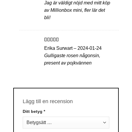
Jag är väldigt nöjd med mitt köp
av Millionbox mini, fler lär det
bli!
Betygsatt
5
Erika Surwart
–
2024-01-24
av 5
Gulligaste rosen någonsin,
present av pojkvännen
Lägg till en recension
Ditt betyg
*