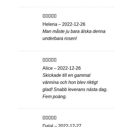
Betygsatt
5
Helena
–
2022-12-26
av 5
Man måste ju bara älska denna
underbara rosen!
Betygsatt
5
Alice
–
2022-12-26
av 5
Skickade till en gammal
vännina och hon blev riktigt
glad! Snabb leverans nästa dag.
Fem poäng.
Betygsatt
5
Dalal
–
2022-12-27