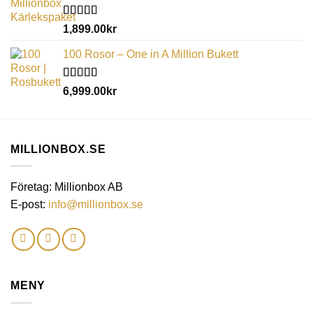
Betygsatt
1,899.00
kr
5.00
av 5
100 Rosor – One in A Million Bukett
Betygsatt
6,999.00
kr
5.00
av 5
MILLIONBOX.SE
Företag: Millionbox AB
E-post:
info@millionbox.se
MENY