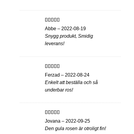
Betygsatt
5
Abbe
–
2022-08-19
av 5
Snygg produkt, Smidig
leverans!
Betygsatt
5
Ferzad
–
2022-08-24
av 5
Enkelt att beställa och så
underbar ros!
Betygsatt
5
Jovana
–
2022-09-25
av 5
Den gula rosen är otroligt fin!