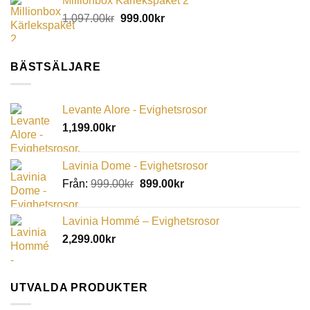
Millionbox Kärlekspaket 2
1,097.00
kr
999.00
kr
BÄSTSÄLJARE
Levante Alore - Evighetsrosor
1,199.00
kr
Lavinia Dome - Evighetsrosor
Från:
999.00
kr
899.00
kr
Lavinia Hommé – Evighetsrosor
2,299.00
kr
UTVALDA PRODUKTER