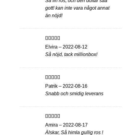
Så fin ros, och den doftar såå
gott! kan inte vara något annat
än nöjd!
Betygsatt
5
Elvira
–
2022-08-12
av 5
Så nöjd, tack millionbox!
Betygsatt
5
Patrik
–
2022-08-16
av 5
Snabb och smidig leverans
Betygsatt
5
Amira
–
2022-08-17
av 5
Älskar, Så himla gullig ros !