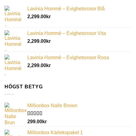
Lavinia Hommé – Evighetsrosor Blå
2,299.00
kr
Lavinia Hommé – Evighetsrosor Vita
2,299.00
kr
Lavinia Hommé – Evighetsrosor Rosa
2,299.00
kr
HÖGST BETYG
Millionbox Nalle Brown
Betygsatt
299.00
kr
5.00
av 5
Millionbox Kärlekspaket 1