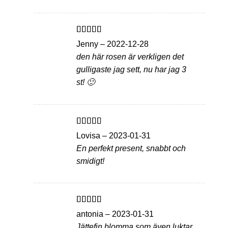
Betygsatt
5
Jenny
–
2022-12-28
av 5
den här rosen är verkligen det
gulligaste jag sett, nu har jag 3
st! 🙂
Betygsatt
5
Lovisa
–
2023-01-31
av 5
En perfekt present, snabbt och
smidigt!
Betygsatt
5
antonia
–
2023-01-31
av 5
Jättefin blomma som även luktar