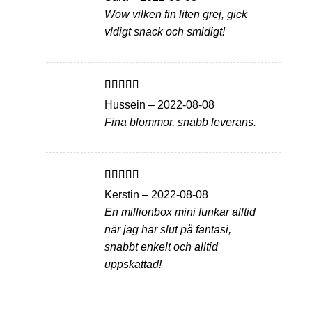
av 5
Wow vilken fin liten grej, gick
vldigt snack och smidigt!
Betygsatt
5
Hussein
–
2022-08-08
av 5
Fina blommor, snabb leverans.
Betygsatt
5
Kerstin
–
2022-08-08
av 5
En millionbox mini funkar alltid
när jag har slut på fantasi,
snabbt enkelt och alltid
uppskattad!