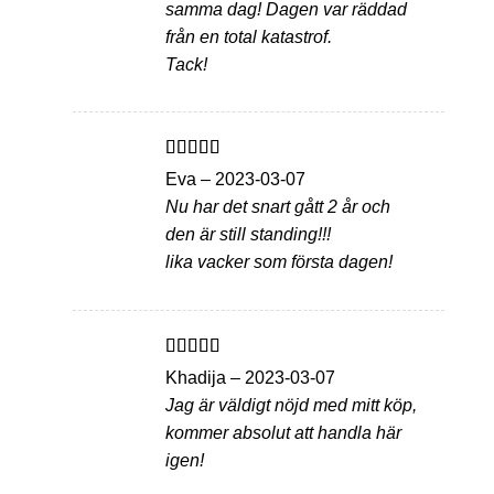
samma dag! Dagen var räddad
från en total katastrof.
Tack!
Betygsatt
5
Eva
–
2023-03-07
av 5
Nu har det snart gått 2 år och
den är still standing!!!
lika vacker som första dagen!
Betygsatt
5
Khadija
–
2023-03-07
av 5
Jag är väldigt nöjd med mitt köp,
kommer absolut att handla här
igen!