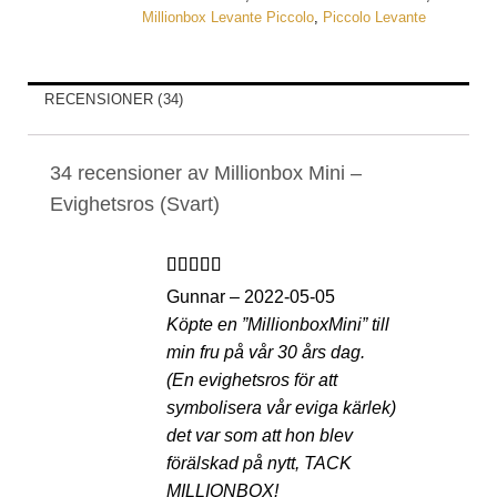
Millionbox Levante Piccolo
,
Piccolo Levante
RECENSIONER (34)
34 recensioner av
Millionbox Mini –
Evighetsros (Svart)
Betygsatt
5
Gunnar
–
2022-05-05
av 5
Köpte en ”MillionboxMini” till
min fru på vår 30 års dag.
(En evighetsros för att
symbolisera vår eviga kärlek)
det var som att hon blev
förälskad på nytt, TACK
MILLIONBOX!