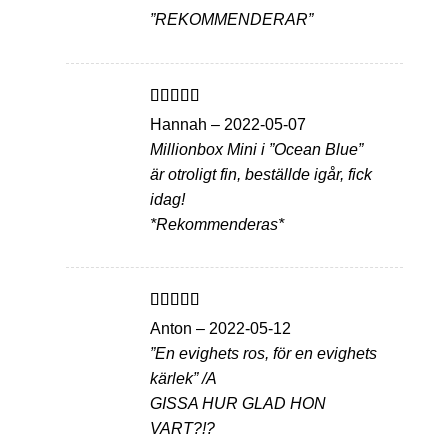
”REKOMMENDERAR”
Betygsatt
5
Hannah
–
2022-05-07
av 5
Millionbox Mini i ”Ocean Blue”
är otroligt fin, beställde igår, fick
idag!
*Rekommenderas*
Betygsatt
5
Anton
–
2022-05-12
av 5
”En evighets ros, för en evighets
kärlek” /A
GISSA HUR GLAD HON
VART?!?