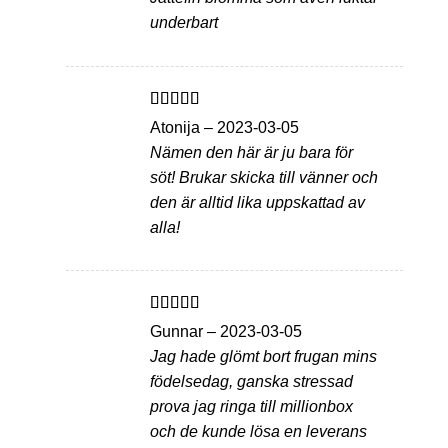
underbart
Betygsatt
5
Atonija
–
2023-03-05
av 5
Nämen den här är ju bara för
söt! Brukar skicka till vänner och
den är alltid lika uppskattad av
alla!
Betygsatt
5
Gunnar
–
2023-03-05
av 5
Jag hade glömt bort frugan mins
födelsedag, ganska stressad
prova jag ringa till millionbox
och de kunde lösa en leverans