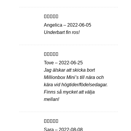
Betygsatt
5
Angelica
–
2022-06-05
av 5
Underbart fin ros!
Betygsatt
5
Tove
–
2022-06-25
av 5
Jag älskar att skicka bort
Millionbox Mini’s till nära och
kära vid högtider/födelsedagar.
Finns så mycket att välja
mellan!
Betygsatt
5
Sara
–
2022-08-08