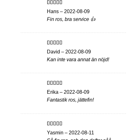
Betygsatt
5
Hans
–
2022-08-09
av 5
Fin ros, bra service 👍
Betygsatt
5
David
–
2022-08-09
av 5
Kan inte vara annat än nöjd!
Betygsatt
5
Erika
–
2022-08-09
av 5
Fantastik ros, jättefin!
Betygsatt
5
Yasmin
–
2022-08-11
av 5