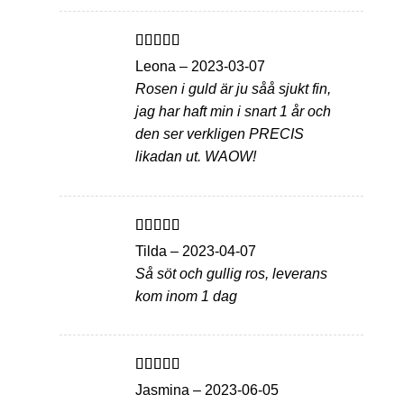
Betygsatt
5
Leona
–
2023-03-07
av 5
Rosen i guld är ju såå sjukt fin,
jag har haft min i snart 1 år och
den ser verkligen PRECIS
likadan ut. WAOW!
Betygsatt
5
Tilda
–
2023-04-07
av 5
Så söt och gullig ros, leverans
kom inom 1 dag
Betygsatt
5
Jasmina
–
2023-06-05
av 5