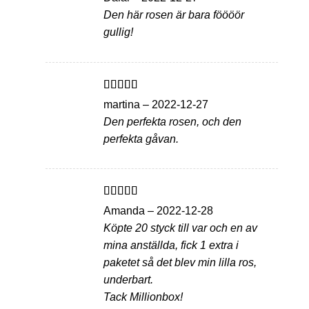
av 5
Den här rosen är bara föööör
gullig!
Betygsatt
5
martina
–
2022-12-27
av 5
Den perfekta rosen, och den
perfekta gåvan.
Betygsatt
5
Amanda
–
2022-12-28
av 5
Köpte 20 styck till var och en av
mina anställda, fick 1 extra i
paketet så det blev min lilla ros,
underbart.
Tack Millionbox!