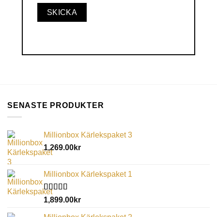
SENASTE PRODUKTER
Millionbox Kärlekspaket 3
1,269.00
kr
Millionbox Kärlekspaket 1
Betygsatt
1,899.00
kr
5.00
av 5