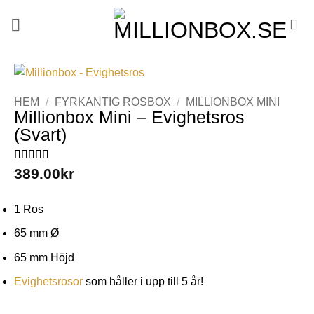
HEM
/
FYRKANTIG ROSBOX
/
MILLIONBOX MINI
Millionbox Mini – Evighetsros
(Svart)
Betygsatt
34
389.00
5
kr
av 5 baserat
på
kundrecensioner
1 Ros
65 mm Ø
65 mm Höjd
Evighetsrosor
som håller i upp till 5 år!