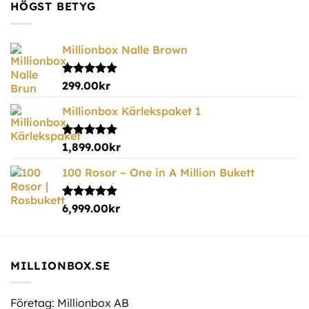
HÖGST BETYG
Millionbox Nalle Brown
Betygsatt
299.00
kr
5.00
av 5
Millionbox Kärlekspaket 1
Betygsatt
1,899.00
kr
5.00
av 5
100 Rosor – One in A Million Bukett
Betygsatt
6,999.00
kr
5.00
av 5
MILLIONBOX.SE
Företag: Millionbox AB