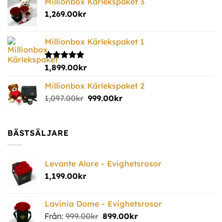
Millionbox Kärlekspaket 3
1,269.00
kr
Millionbox Kärlekspaket 1
Betygsatt
1,899.00
kr
5.00
av 5
Millionbox Kärlekspaket 2
1,097.00
kr
999.00
kr
BÄSTSÄLJARE
Levante Alore - Evighetsrosor
1,199.00
kr
Lavinia Dome - Evighetsrosor
Från:
999.00
kr
899.00
kr