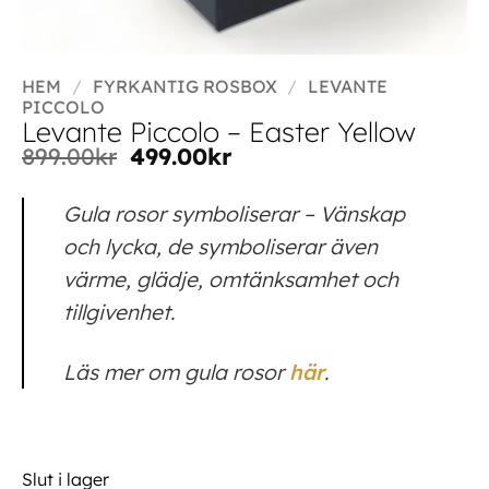
HEM
/
FYRKANTIG ROSBOX
/
LEVANTE
PICCOLO
Levante Piccolo – Easter Yellow
899.00
kr
499.00
kr
Gula rosor symboliserar – Vänskap
och lycka, de symboliserar även
värme, glädje, omtänksamhet och
tillgivenhet.
Läs mer om gula rosor
här
.
Slut i lager