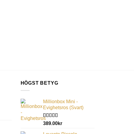
HÖGST BETYG
Millionbox Mini -
Evighetsros (Svart)
Betygsatt
389.00
kr
5.00
av 5