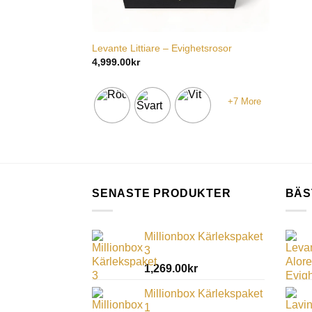
Levante Littiare – Evighetsrosor
4,999.00
kr
+7 More
SENASTE PRODUKTER
BÄS
Millionbox Kärlekspaket
3
1,269.00
kr
Millionbox Kärlekspaket
1