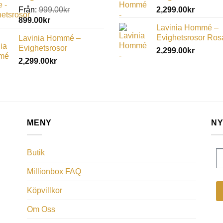
Från:
999.00
kr
2,299.00
kr
899.00
kr
Lavinia Hommé –
Evighetsrosor Ros
Lavinia Hommé –
Evighetsrosor
2,299.00
kr
2,299.00
kr
MENY
NY
Butik
Millionbox FAQ
Köpvillkor
Om Oss