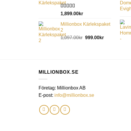
Betygsatt
1,899.00
kr
5.00
av 5
Millionbox Kärlekspaket
2
1,097.00
kr
999.00
kr
MILLIONBOX.SE
Företag: Millionbox AB
E-post:
info@millionbox.se