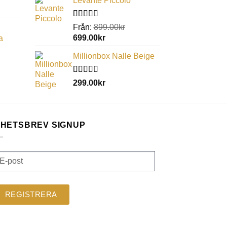
Levante Piccolo
Betygsatt
Från:
899.00
kr
5.00
av 5
699.00
kr
a
Millionbox Nalle Beige
Betygsatt
299.00
kr
5.00
av 5
HETSBREV SIGNUP
REGISTRERA