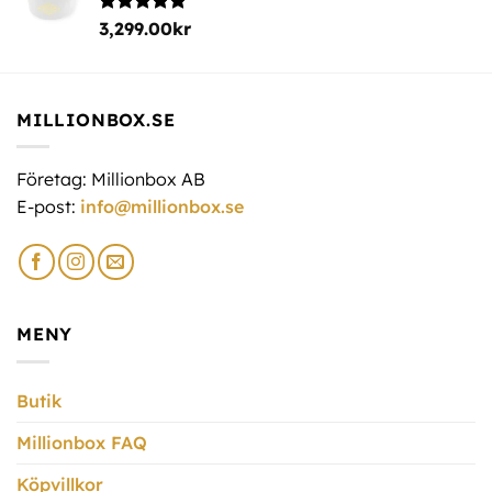
Betygsatt
3,299.00
kr
5.00
av 5
MILLIONBOX.SE
Företag: Millionbox AB
E-post:
info@millionbox.se
MENY
Butik
Millionbox FAQ
Köpvillkor