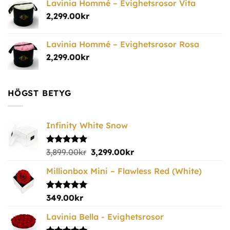
Lavinia Hommé – Evighetsrosor Vita
2,299.00
kr
Lavinia Hommé – Evighetsrosor Rosa
2,299.00
kr
HÖGST BETYG
Infinity White Snow
Betygsatt
3,899.00
kr
3,299.00
kr
5.00
av 5
Millionbox Mini – Flawless Red (White)
Betygsatt
349.00
kr
5.00
av 5
Lavinia Bella - Evighetsrosor