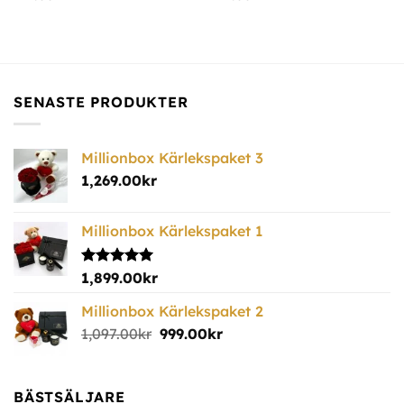
SENASTE PRODUKTER
Millionbox Kärlekspaket 3
1,269.00
kr
Millionbox Kärlekspaket 1
Betygsatt
1,899.00
kr
5.00
av 5
Millionbox Kärlekspaket 2
1,097.00
kr
999.00
kr
BÄSTSÄLJARE